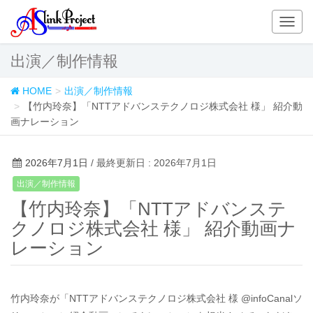
T
o
g
出演／制作情報
g
l
HOME
出演／制作情報
e
【竹内玲奈】「NTTアドバンステクノロジ株式会社 様」 紹介動
n
画ナレーション
a
v
i
2026年7月1日
/ 最終更新日 : 2026年7月1日
g
出演／制作情報
a
【竹内玲奈】「NTTアドバンステ
t
i
クノロジ株式会社 様」 紹介動画ナ
o
レーション
n
竹内玲奈が「NTTアドバンステクノロジ株式会社 様 @infoCanalソ