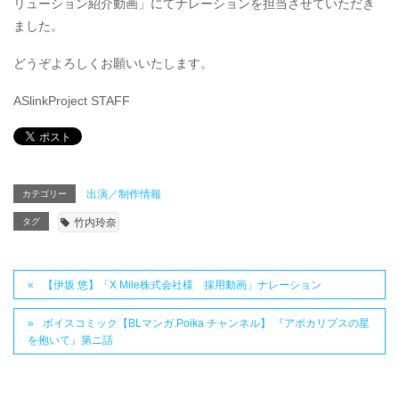
リューション紹介動画」にてナレーションを担当させていただき
ました。
どうぞよろしくお願いいたします。
ASlinkProject STAFF
出演／制作情報
カテゴリー
タグ
竹内玲奈
【伊坂 悠】「X Mile株式会社様 採用動画」ナレーション
ボイスコミック【BLマンガ.Poika チャンネル】 『アポカリプスの星
を抱いて』第ニ話