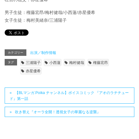
男子生徒：権藤宏昂/梅村健哉/小西蓮/赤星優希
女子生徒：梅村美緒奈/三浦陽子
出演／制作情報
カテゴリー
タグ
三浦陽子
小西蓮
梅村健哉
権藤宏昂
赤星優希
【BLマンガ.Poika チャンネル】ボイスコミック 『アオのラチチュー
ド』第一話
吹き替え『オーラ全開！透視女子の華麗なる逆襲』