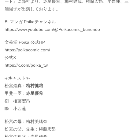
ード』に弊社より、赤星優希、梅村健哉、権藤宏昂、小西蓮、三
浦陽子が出演しております。
BLマンガ.Poikaチャンネル
https://www.youtube.com/@Poikacomic_bunendo
文苑堂.Poika 公式HP
https://poikacomic.com/
公式X
https://x.com/poika_tw
≪キャスト≫
松宮燈真：
梅村健哉
甲斐一臣：
赤星優希
樹：権藤宏昂
瞬：小西蓮
松宮の母：梅村美緒奈
松宮の父、先生：権藤宏昂
松宮の祖父：赤星優希