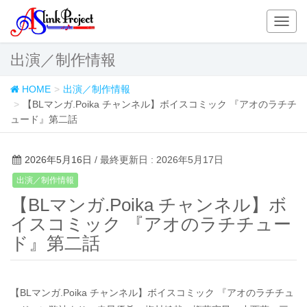
T
o
g
出演／制作情報
g
l
HOME
出演／制作情報
e
【BLマンガ.Poika チャンネル】ボイスコミック 『アオのラチチ
n
ュード』第二話
a
v
i
2026年5月16日
/ 最終更新日 : 2026年5月17日
g
出演／制作情報
a
【BLマンガ.Poika チャンネル】ボ
t
i
イスコミック 『アオのラチチュー
o
ド』第二話
n
【BLマンガ.Poika チャンネル】ボイスコミック 『アオのラチチュ