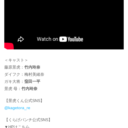
＜キャスト＞
藤原景虎：
竹内玲奈
ダイフク：梅村美緒奈
ガキ大将：
窪田一平
景虎 母：
竹内玲奈
【景虎くん公式SNS】
@kagetora_re
【くらげバンチ公式SNS】
▼HPはこちら