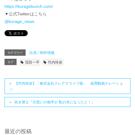
https://kuragebunch.com/
▼公式Twitterはこちら
@kurage_news
出演／制作情報
カテゴリー
タグ
窪田一平
竹内玲奈
【竹内玲奈】「株式会社クレアスライフ様」 採用動画ナレーショ
ン
吹き替え『片思いの相手が 私の夫になったと！』
最近の投稿