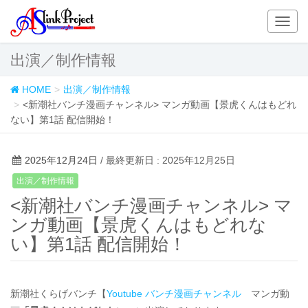
T
o
g
出演／制作情報
g
l
HOME
出演／制作情報
e
<新潮社バンチ漫画チャンネル> マンガ動画【景虎くんはもどれ
n
ない】第1話 配信開始！
a
v
i
2025年12月24日
/ 最終更新日 : 2025年12月25日
g
出演／制作情報
a
<新潮社バンチ漫画チャンネル> マ
t
i
ンガ動画【景虎くんはもどれな
o
い】第1話 配信開始！
n
新潮社くらげバンチ【
Youtube バンチ漫画チャンネル
マンガ動