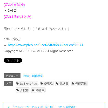
(CV:村田知沙)
・女性C
(CV:はるかひとみ
)
原作：ごとうにも（『えぶりでいホスト』）
pixivで読む
→
https://www.pixiv.net/user/34695836/series/88971
Copyright © 2020 COMITV All Right Reserved
出演／制作情報
カテゴリー
タグ
はるかひとみ
伊坂悠
森結貴
権藤宏昂
芳賀勇
髙橋 颯
「ハンバーガーちゃん絵日記 #71」<マンガ動画>