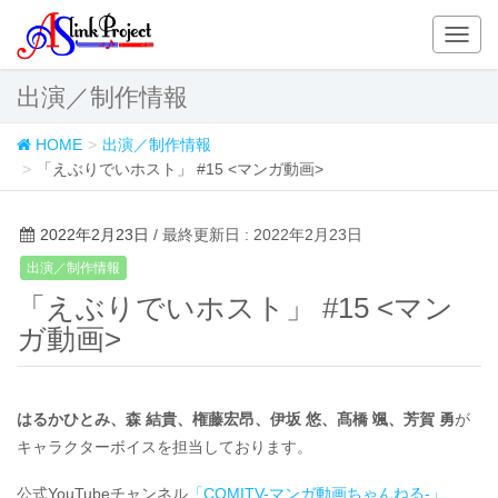
T
o
g
出演／制作情報
g
l
HOME
出演／制作情報
e
「えぶりでいホスト」 #15 <マンガ動画>
n
a
v
2022年2月23日
/ 最終更新日 : 2022年2月23日
i
出演／制作情報
g
「えぶりでいホスト」 #15 <マン
a
t
ガ動画>
i
o
n
はるかひとみ、森 結貴、権藤宏昂、伊坂 悠、髙橋 颯、芳賀 勇
が
キャラクターボイスを担当しております。
公式YouTubeチャンネル
「COMITV-マンガ動画ちゃんねる‐」