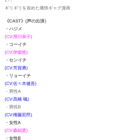
い！
ギリギリを攻めた痛快ギャグ漫画
《CAST》(声の出演）
・ハジメ
(CV:滑川恭子)
・コーイチ
(CV:伊坂悠)
・センイチ
(CV:芳賀勇)
・リョーイチ
(CV:佐々木健吾)
・男性A
(CV:髙橋 颯)
・男性B
(CV:権藤宏昂)
・女性A
(CV:森結貴)
・女性B