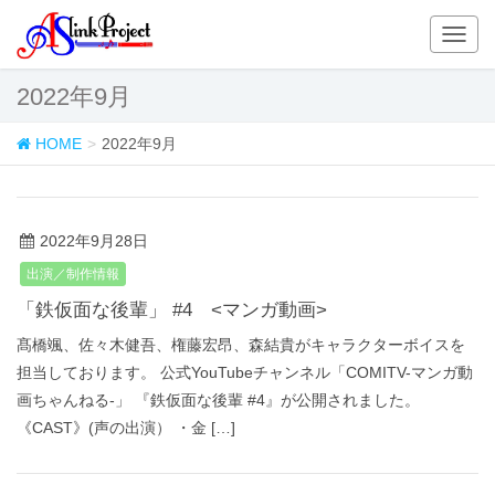
T
o
g
2022年9月
g
l
HOME
2022年9月
e
n
a
v
2022年9月28日
i
出演／制作情報
g
a
「鉄仮面な後輩」 #4 <マンガ動画>
t
髙橋颯、佐々木健吾、権藤宏昂、森結貴がキャラクターボイスを
i
担当しております。 公式YouTubeチャンネル「COMITV-マンガ動
o
画ちゃんねる‐」 『鉄仮面な後輩 #4』が公開されました。
n
《CAST》(声の出演） ・金 […]