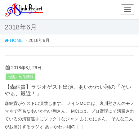
T
o
g
2018年6月
g
l
HOME
2018年6月
e
n
a
v
2018年6月29日
i
出演／制作情報
g
a
【森結貴】ラジオゲスト出演。あいかわい翔の「そい
t
やぁ、最近！」
i
森結貴がゲスト出演致します。 メインMCには、哀川翔さんのモノ
o
マネで有名なあいかわい翔さん。 MCには、プロ野球にて活躍され
n
ているの清宮選手にソックリなジャン ふじたにさん。 そんな二人
がお届けするラジオ あいかわい翔の […]