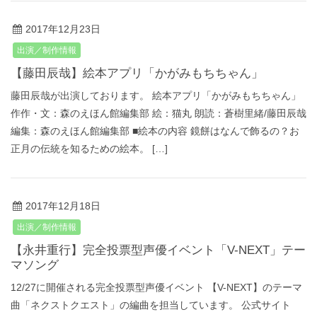
2017年12月23日
出演／制作情報
【藤田辰哉】絵本アプリ「かがみもちちゃん」
藤田辰哉が出演しております。 絵本アプリ「かがみもちちゃん」
作作・文：森のえほん館編集部 絵：猫丸 朗読：蒼樹里緒/藤田辰哉
編集：森のえほん館編集部 ■絵本の内容 鏡餅はなんで飾るの？お
正月の伝統を知るための絵本。 […]
2017年12月18日
出演／制作情報
【永井重行】完全投票型声優イベント「V-NEXT」テー
マソング
12/27に開催される完全投票型声優イベント 【V-NEXT】のテーマ
曲「ネクストクエスト」の編曲を担当しています。 公式サイト