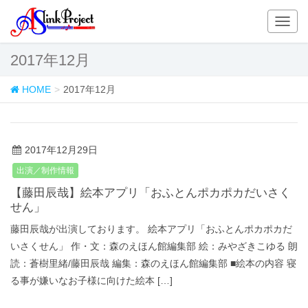
T
o
g
2017年12月
g
l
HOME
2017年12月
e
n
a
v
2017年12月29日
i
出演／制作情報
g
a
【藤田辰哉】絵本アプリ「おふとんポカポカだいさく
t
せん」
i
藤田辰哉が出演しております。 絵本アプリ「おふとんポカポカだ
o
いさくせん」 作・文：森のえほん館編集部 絵：みやざきこゆる 朗
n
読：蒼樹里緒/藤田辰哉 編集：森のえほん館編集部 ■絵本の内容 寝
る事が嫌いなお子様に向けた絵本 […]