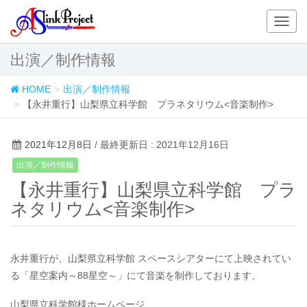
T
o
g
出演／制作情報
g
l
HOME
出演／制作情報
e
【永井重行】山梨県立科学館 プラネタリウム<音楽制作>
n
a
v
2021年12月8日
/ 最終更新日 : 2021年12月16日
i
出演／制作情報
g
【永井重行】山梨県立科学館 プラ
a
t
ネタリウム<音楽制作>
i
o
n
永井重行が、山梨県立科学館 スペースシアターにて上映されてい
る「星空案内～88星空～」にて音楽を制作しております。
山梨県立科学館様ホームページ