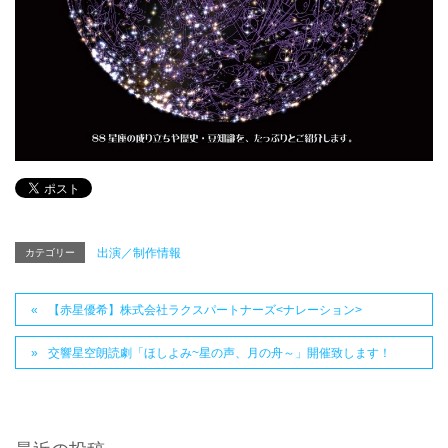
出演／制作情報
カテゴリー
【赤星優希】株式会社ラクスパートナーズ<ナレーション>
交響星空朗読劇「ほしよみ~星の声、月の舟～」開催致します！