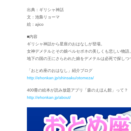
出典：ギリシャ神話
文：池梟リョーマ
絵：ajico
■内容
ギリシャ神話から星座のおはなしが登場。
女神デメテルとその娘ペルセポネの美しくも悲しい物語
地下の国の王にさらわれた娘をデメテルは必死で探しつ
「おとめ座のおはなし」紹介ブログ
http://ehonkan.jp/shinsaku/otomeza/
400冊の絵本が読み放題アプリ「森のえほん館」って？
http://ehonkan.jp/about/