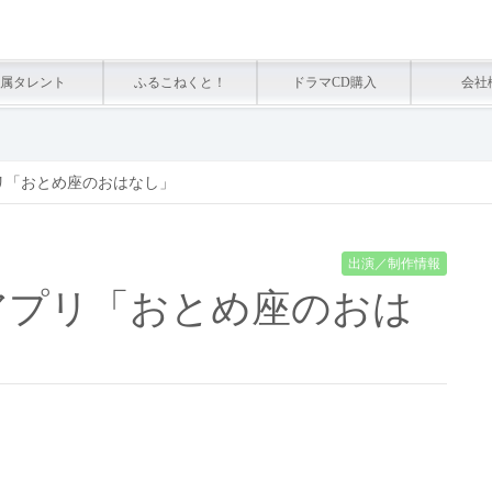
属タレント
ふるこねくと！
ドラマCD購入
会社
リ「おとめ座のおはなし」
出演／制作情報
アプリ「おとめ座のおは