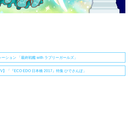
ション 「最終戦艦 with ラブリーガールズ」
TV】「『ECO EDO 日本橋 2017』特集 ひでさんぽ」