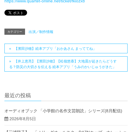
https://www.quartet-online.net/ticket/fkiozx8
出演／制作情報
カテゴリー
【濱田沙穂】絵本アプリ「おかあさん まっててね」
【井上恵亮】【濱田沙穂】【松嶺悠香】大地震が起きたらどうす
る？防災の大切さを伝える 絵本アプリ「うみのかいじゅうがきた」
最近の投稿
オーディオブック 「小学館の名作文芸朗読」シリーズ(8月配信)
2026年8月5日