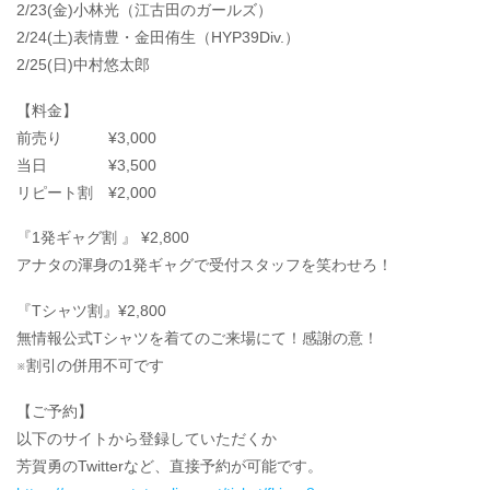
2/23(金)小林光（江古田のガールズ）
2/24(土)表情豊・金田侑生（HYP39Div.）
2/25(日)中村悠太郎
【料金】
前売り ¥3,000
当日 ¥3,500
リピート割 ¥2,000
『1発ギャグ割 』 ¥2,800
アナタの渾身の1発ギャグで受付スタッフを笑わせろ！
『Tシャツ割』¥2,800
無情報公式Tシャツを着てのご来場にて！感謝の意！
※割引の併用不可です
【ご予約】
以下のサイトから登録していただくか
芳賀勇のTwitterなど、直接予約が可能です。