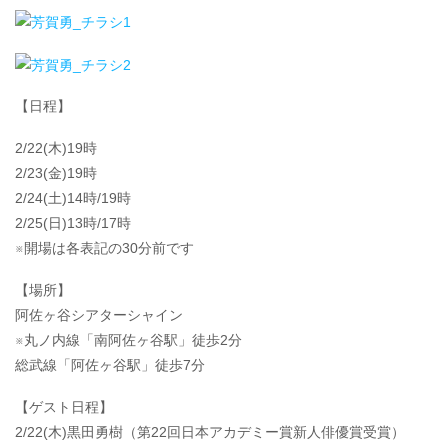
【日程】
2/22(木)19時
2/23(金)19時
2/24(土)14時/19時
2/25(日)13時/17時
※開場は各表記の30分前です
【場所】
阿佐ヶ谷シアターシャイン
※丸ノ内線「南阿佐ヶ谷駅」徒歩2分
総武線「阿佐ヶ谷駅」徒歩7分
【ゲスト日程】
2/22(木)黒田勇樹（第22回日本アカデミー賞新人俳優賞受賞）