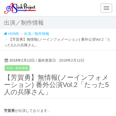
T
o
g
出演／制作情報
g
l
HOME
出演／制作情報
e
【芳賀勇】無情報(ノーインフォメーション) 番外公演Vol.2「た
n
った5人の兵隊さん」
a
v
i
2018年2月12日
/ 最終更新日 : 2018年2月12日
g
出演／制作情報
a
【芳賀勇】無情報(ノーインフォメ
t
i
ーション) 番外公演Vol.2「たった5
o
人の兵隊さん」
n
芳賀勇
が出演しております。