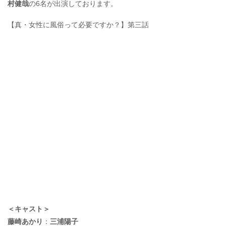
村健哉
の6名が出演しております。
【真・女性に風俗って必要ですか？】第三話
＜キャスト＞
藤崎あかり
：
三浦陽子