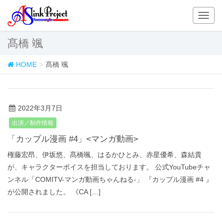
T
o
g
髙橋 颯
g
l
HOME
髙橋 颯
e
n
a
v
2022年3月7日
i
出演／制作情報
g
a
「カップル漫画 #4」<マンガ動画>
t
権藤宏昂、伊坂悠、髙橋颯、はるかひとみ、赤星優希、森結貴
i
が、キャラクターボイスを担当しております。 公式YouTubeチャ
o
ンネル「COMITV-マンガ動画ちゃんねる‐」 『カップル漫画 #4 』
n
が公開されました。 《CA […]