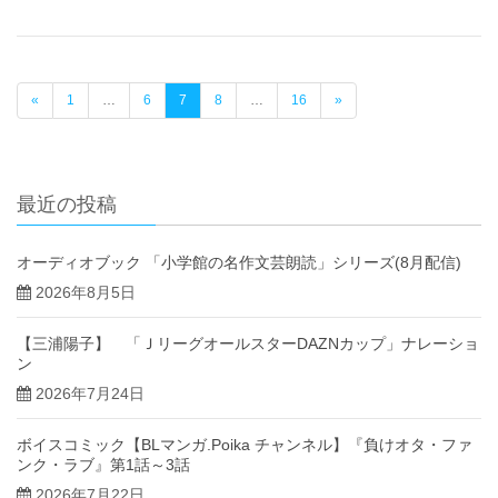
«
1
…
6
7
8
…
16
»
最近の投稿
オーディオブック 「小学館の名作文芸朗読」シリーズ(8月配信)
2026年8月5日
【三浦陽子】 「ＪリーグオールスターDAZNカップ」ナレーショ
ン
2026年7月24日
ボイスコミック【BLマンガ.Poika チャンネル】『負けオタ・ファ
ンク・ラブ』第1話～3話
2026年7月22日